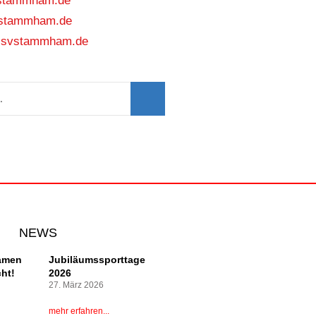
stammham.de
stammham.de
l@svstammham.de
NEWS
amen
Jubiläumssporttage
cht!
2026
27. März 2026
mehr erfahren...