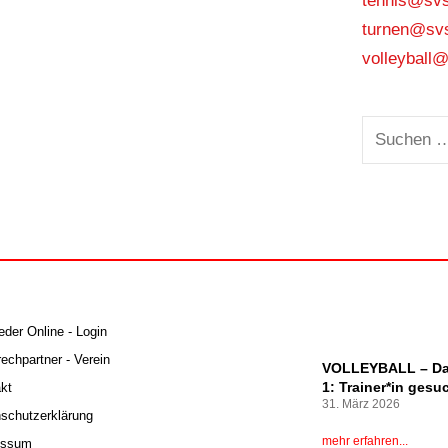
tennis@sv
turnen@sv
volleybal
ieder Online - Login
echpartner - Verein
VOLLEYBALL – D
1: Trainer*in gesu
kt
31. März 2026
schutzerklärung
mehr erfahren...
essum