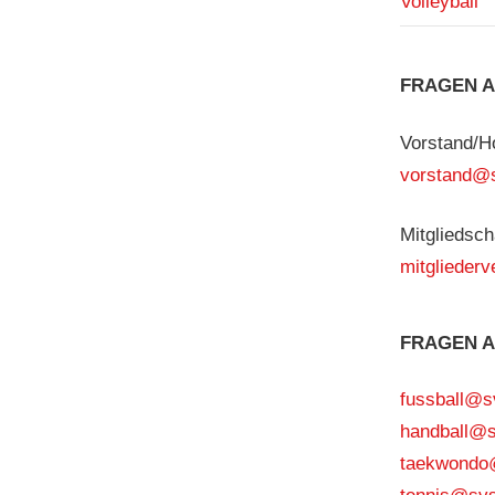
Volleyball
FRAGEN A
Vorstand/
vorstand@
Mitgliedsch
mitgliede
FRAGEN A
fussball@
handball@
taekwond