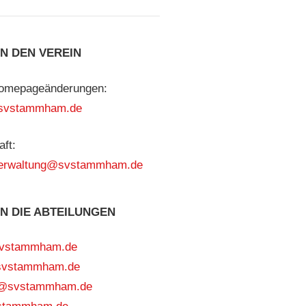
N DEN VEREIN
Homepageänderungen:
svstammham.de
aft:
rverwaltung@svstammham.de
N DIE ABTEILUNGEN
svstammham.de
svstammham.de
o@svstammham.de