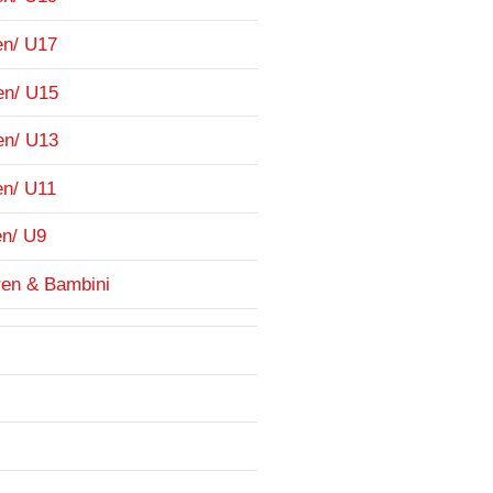
en/ U17
en/ U15
en/ U13
en/ U11
en/ U9
ren & Bambini